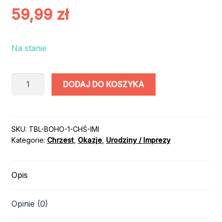
59,99
zł
Na stanie
ilość
DODAJ DO KOSZYKA
TABLICA
POWITALNA
CHRZEST
BOHO
SKU:
TBL-BOHO-1-CHŚ-IMI
Kategorie:
Chrzest
,
Okazje
,
Urodziny / Imprezy
PERSONALIZOWANA
IMIĘ
Opis
Opinie (0)