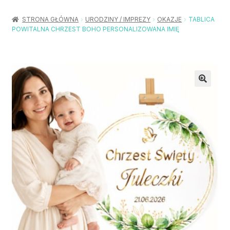
Rozwiń
Balony / Akcesoria
menu
STRONA GŁÓWNA
URODZINY / IMPREZY
OKAZJE
TABLICA
potom
POWITALNA CHRZEST BOHO PERSONALIZOWANA IMIĘ
Rozwiń
Urodziny / Imprezy
menu
potom
Rozwiń
Dekoracje / Nakrycia
menu
potom
Rozwiń
Stroje / Dodatki
menu
potom
Akcesoria Party
Moje konto
Koszyk