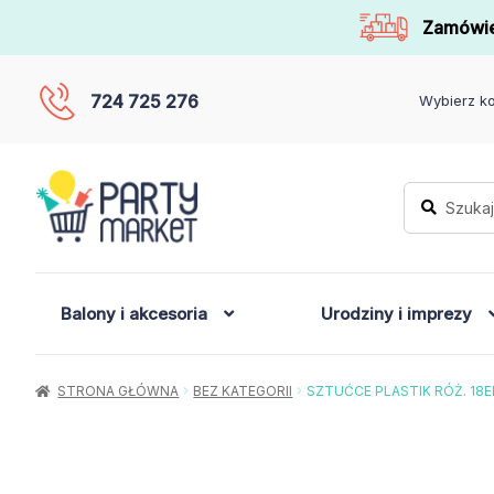
Zamówie
724 725 276
Wybierz ko
Szukaj:
Szukaj
Balony i akcesoria
Urodziny i imprezy
STRONA GŁÓWNA
BEZ KATEGORII
SZTUĆCE PLASTIK RÓŻ. 18E