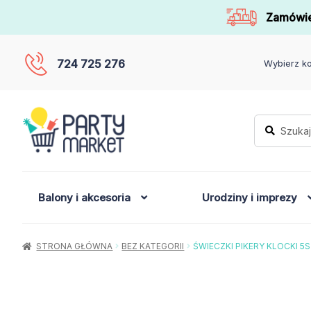
Zamówie
724 725 276
Wybierz ko
Szukaj:
Szukaj
Balony i akcesoria
Urodziny i imprezy
STRONA GŁÓWNA
BEZ KATEGORII
ŚWIECZKI PIKERY KLOCKI 5S