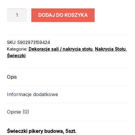
ilość
DODAJ DO KOSZYKA
ŚWIECZKI
PIKERY
BUDOWA
5szt
SKU:
5902973159424
Kategorie:
Dekoracje sali / nakrycia stołu
,
Nakrycia Stołu
,
Świeczki
Opis
Informacje dodatkowe
Opinie (0)
Świeczki pikery budowa, 5szt.