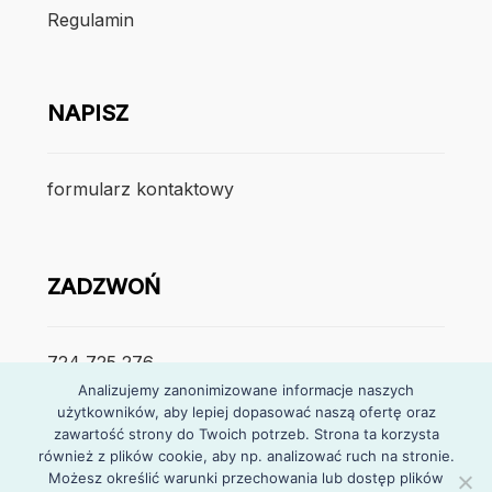
Regulamin
NAPISZ
formularz kontaktowy
ZADZWOŃ
724 725 276
Analizujemy zanonimizowane informacje naszych
użytkowników, aby lepiej dopasować naszą ofertę oraz
poniedzialek – piątek
zawartość strony do Twoich potrzeb. Strona ta korzysta
7:30 – 15:30
również z plików cookie, aby np. analizować ruch na stronie.
Możesz określić warunki przechowania lub dostęp plików