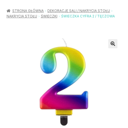
Rozwiń
Balony / Akcesoria
menu
STRONA GŁÓWNA
DEKORACJE SALI / NAKRYCIA STOŁU
potom
NAKRYCIA STOŁU
ŚWIECZKI
ŚWIECZKA CYFRA 2 / TĘCZOWA
Rozwiń
Urodziny / Imprezy
menu
potom
Rozwiń
Dekoracje / Nakrycia
menu
potom
Rozwiń
Stroje / Dodatki
menu
potom
Akcesoria Party
Moje konto
Koszyk