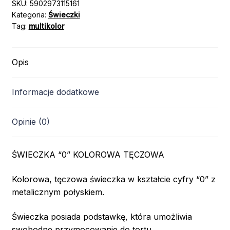
TĘCZOWA
SKU:
5902973115161
Kategoria:
Świeczki
Tag:
multikolor
Opis
Informacje dodatkowe
Opinie (0)
ŚWIECZKA “0” KOLOROWA TĘCZOWA
Kolorowa, tęczowa świeczka w kształcie cyfry “0” z
metalicznym połyskiem.
Świeczka posiada podstawkę, która umożliwia
swobodne przymocowanie do tortu.