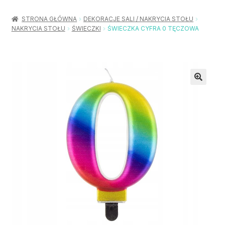
Rozwiń
Balony / Akcesoria
menu
STRONA GŁÓWNA
DEKORACJE SALI / NAKRYCIA STOŁU
potom
NAKRYCIA STOŁU
ŚWIECZKI
ŚWIECZKA CYFRA 0 TĘCZOWA
Rozwiń
Urodziny / Imprezy
menu
potom
Rozwiń
Dekoracje / Nakrycia
menu
potom
Rozwiń
Stroje / Dodatki
menu
potom
Akcesoria Party
Moje konto
Koszyk