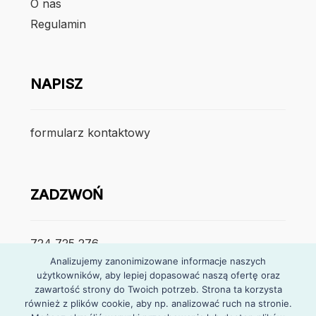
O nas
Regulamin
NAPISZ
formularz kontaktowy
ZADZWOŃ
724 725 276
Analizujemy zanonimizowane informacje naszych
użytkowników, aby lepiej dopasować naszą ofertę oraz
poniedzialek – piątek
zawartość strony do Twoich potrzeb. Strona ta korzysta
7:30 – 15:30
również z plików cookie, aby np. analizować ruch na stronie.