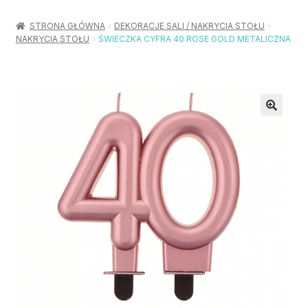
Rozwiń
Balony / Akcesoria
menu
STRONA GŁÓWNA
DEKORACJE SALI / NAKRYCIA STOŁU
potom
NAKRYCIA STOŁU
ŚWIECZKA CYFRA 40 ROSE GOLD METALICZNA
Rozwiń
Urodziny / Imprezy
menu
potom
Rozwiń
Dekoracje / Nakrycia
menu
potom
Rozwiń
Stroje / Dodatki
menu
potom
Akcesoria Party
Moje konto
Koszyk