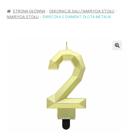
Rozwiń
Balony / Akcesoria
menu
STRONA GŁÓWNA
DEKORACJE SALI / NAKRYCIA STOŁU
potom
NAKRYCIA STOŁU
ŚWIECZKA 2 DIAMENT ZŁOTA METALIK
Rozwiń
Urodziny / Imprezy
menu
potom
Rozwiń
Dekoracje / Nakrycia
menu
potom
Rozwiń
Stroje / Dodatki
menu
potom
Akcesoria Party
Moje konto
Koszyk