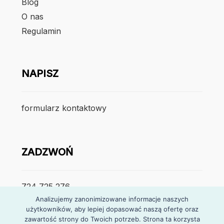
Blog
O nas
Regulamin
NAPISZ
formularz kontaktowy
ZADZWOŃ
724 725 276
Analizujemy zanonimizowane informacje naszych
użytkowników, aby lepiej dopasować naszą ofertę oraz
poniedzialek – piątek
zawartość strony do Twoich potrzeb. Strona ta korzysta
7:30 – 15:30