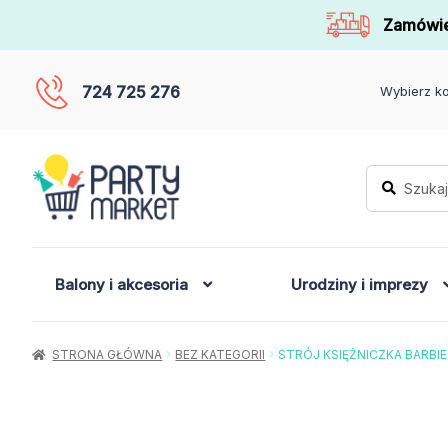
Zamówie
724 725 276
Wybierz ko
Szukaj:
Szukaj
Balony i akcesoria
Urodziny i imprezy
STRONA GŁÓWNA
BEZ KATEGORII
STRÓJ KSIĘŻNICZKA BARBIE