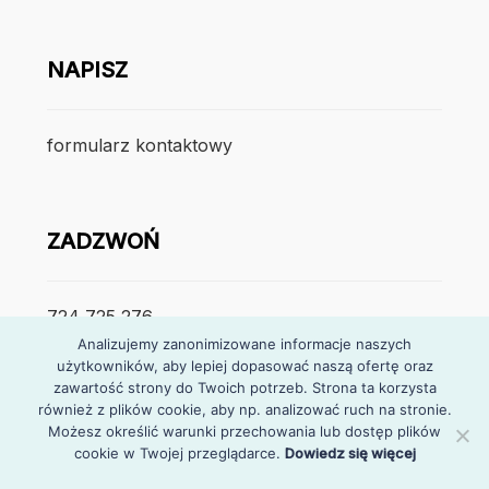
NAPISZ
formularz kontaktowy
ZADZWOŃ
724 725 276
Analizujemy zanonimizowane informacje naszych
użytkowników, aby lepiej dopasować naszą ofertę oraz
poniedzialek – piątek
zawartość strony do Twoich potrzeb. Strona ta korzysta
7:30 – 15:30
również z plików cookie, aby np. analizować ruch na stronie.
Możesz określić warunki przechowania lub dostęp plików
cookie w Twojej przeglądarce.
Dowiedz się więcej