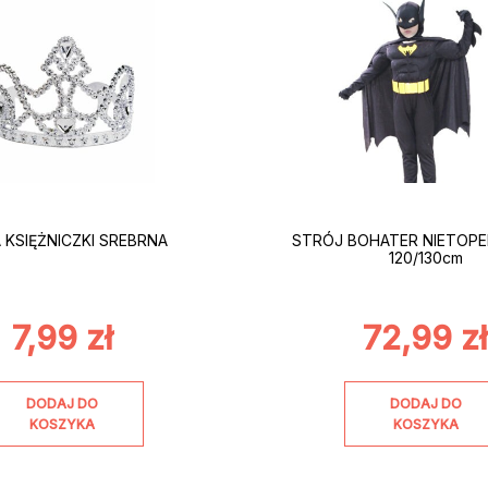
 KSIĘŻNICZKI SREBRNA
STRÓJ BOHATER NIETOPER
120/130cm
7,99
zł
72,99
z
DODAJ DO
DODAJ DO
KOSZYKA
KOSZYKA