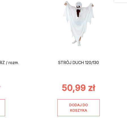
Z / rozm.
STRÓJ DUCH 120/130
ł
50,99
zł
DODAJ DO
KOSZYKA