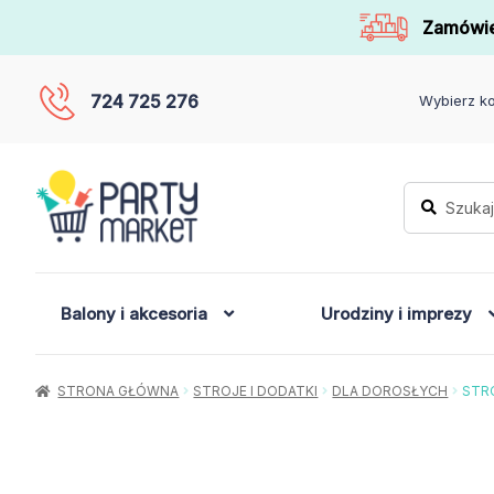
Zamówie
724 725 276
Wybierz ko
Szukaj:
Szukaj
Balony i akcesoria
Urodziny i imprezy
STRONA GŁÓWNA
STROJE I DODATKI
DLA DOROSŁYCH
STR