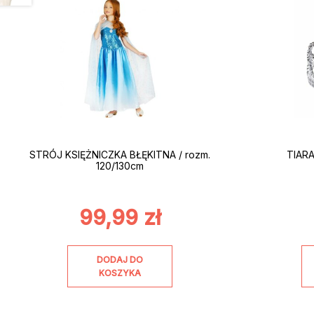
STRÓJ KSIĘŻNICZKA BŁĘKITNA / rozm.
TIARA
120/130cm
99,99
zł
DODAJ DO
KOSZYKA