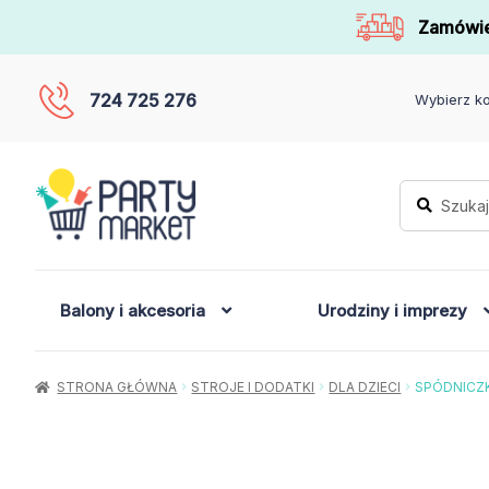
Zamówie
724 725 276
Wybierz ko
Szukaj:
Szukaj
Balony i akcesoria
Urodziny i imprezy
STRONA GŁÓWNA
STROJE I DODATKI
DLA DZIECI
SPÓDNICZ