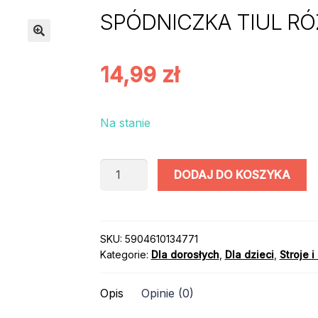
SPÓDNICZKA TIUL R
14,99
zł
Na stanie
ilość
DODAJ DO KOSZYKA
SPÓDNICZKA
TIUL
RÓŻOWA
30cm
SKU:
5904610134771
Kategorie:
Dla dorosłych
,
Dla dzieci
,
Stroje i
Opis
Opinie (0)