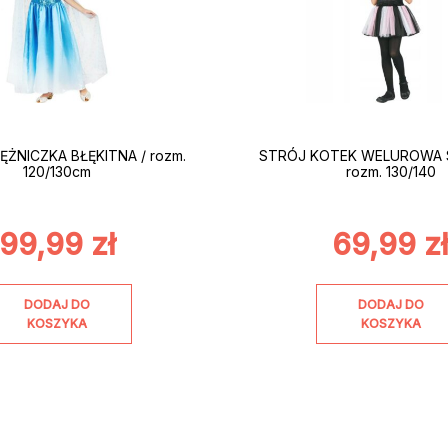
ĘŻNICZKA BŁĘKITNA / rozm.
STRÓJ KOTEK WELUROWA S
120/130cm
rozm. 130/140
99,99
zł
69,99
z
DODAJ DO
DODAJ DO
KOSZYKA
KOSZYKA