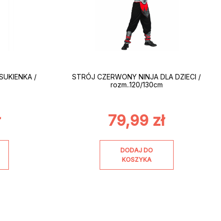
UKIENKA /
STRÓJ CZERWONY NINJA DLA DZIECI /
rozm..120/130cm
ł
79,99
zł
DODAJ DO
KOSZYKA