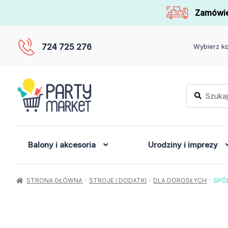
Zamówie
724 725 276
Wybierz ko
Szukaj:
Szukaj
Balony i akcesoria
Urodziny i imprezy
STRONA GŁÓWNA
STROJE I DODATKI
DLA DOROSŁYCH
SPÓ