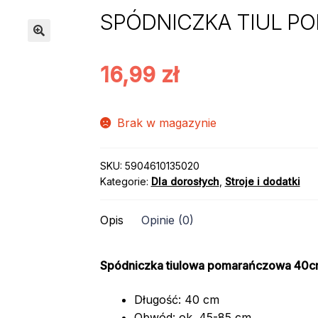
SPÓDNICZKA TIUL P
16,99
zł
Brak w magazynie
SKU:
5904610135020
Kategorie:
Dla dorosłych
,
Stroje i dodatki
Opis
Opinie (0)
Spódniczka tiulowa pomarańczowa 40
Długość: 40 cm
Obwód: ok. 45-85 cm