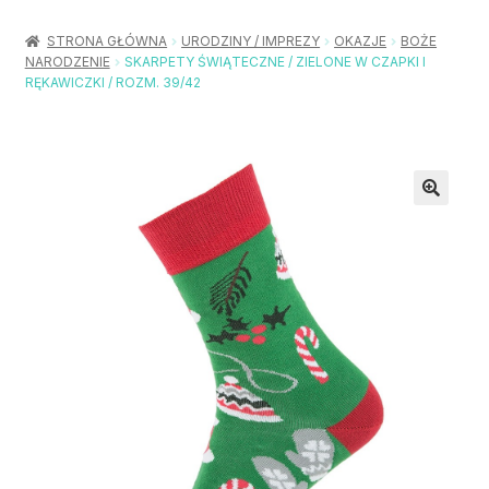
Rozwiń
Balony / Akcesoria
menu
STRONA GŁÓWNA
URODZINY / IMPREZY
OKAZJE
BOŻE
potom
NARODZENIE
SKARPETY ŚWIĄTECZNE / ZIELONE W CZAPKI I
Rozwiń
Urodziny / Imprezy
RĘKAWICZKI / ROZM. 39/42
menu
potom
Rozwiń
Dekoracje / Nakrycia
menu
potom
Rozwiń
Stroje / Dodatki
menu
potom
Akcesoria Party
Moje konto
Koszyk