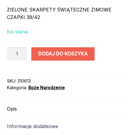
ZIELONE SKARPETY ŚWIĄTECZNE ZIMOWE
CZAPKI 39/42
Na stanie
ilość
DODAJ DO KOSZYKA
SKARPETY
ŚWIĄTECZNE
/
ZIELONE
SKU:
310613
Kategoria:
Boże Narodzenie
W
CZAPKI
I
Opis
RĘKAWICZKI
/
rozm.
Informacje dodatkowe
39/42