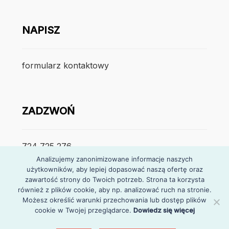
NAPISZ
formularz kontaktowy
ZADZWOŃ
724 725 276
Analizujemy zanonimizowane informacje naszych
użytkowników, aby lepiej dopasować naszą ofertę oraz
poniedzialek – piątek
zawartość strony do Twoich potrzeb. Strona ta korzysta
7:30 – 15:30
również z plików cookie, aby np. analizować ruch na stronie.
Możesz określić warunki przechowania lub dostęp plików
cookie w Twojej przeglądarce.
Dowiedz się więcej