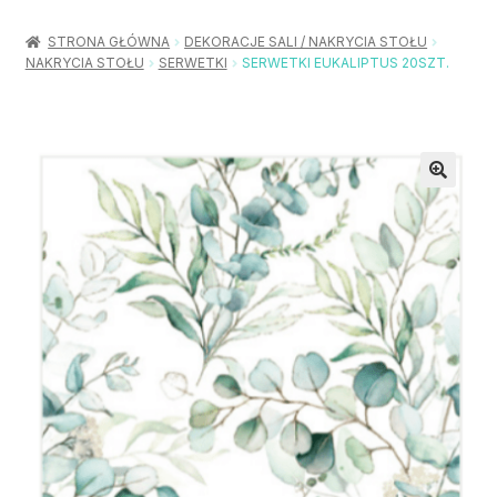
Rozwiń
Balony / Akcesoria
menu
STRONA GŁÓWNA
DEKORACJE SALI / NAKRYCIA STOŁU
potom
NAKRYCIA STOŁU
SERWETKI
SERWETKI EUKALIPTUS 20SZT.
Rozwiń
Urodziny / Imprezy
menu
potom
Rozwiń
Dekoracje / Nakrycia
menu
potom
Rozwiń
Stroje / Dodatki
menu
potom
Akcesoria Party
Moje konto
Koszyk