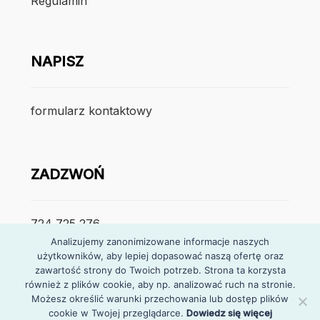
Regulamin
NAPISZ
formularz kontaktowy
ZADZWOŃ
724 725 276
Analizujemy zanonimizowane informacje naszych
użytkowników, aby lepiej dopasować naszą ofertę oraz
poniedzialek – piątek
zawartość strony do Twoich potrzeb. Strona ta korzysta
7:30 – 15:30
również z plików cookie, aby np. analizować ruch na stronie.
Możesz określić warunki przechowania lub dostęp plików
cookie w Twojej przeglądarce.
Dowiedz się więcej