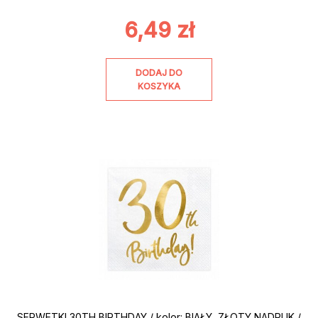
6,49
zł
DODAJ DO
KOSZYKA
SERWETKI 30TH BIRTHDAY / kolor: BIAŁY, ZŁOTY NADRUK /