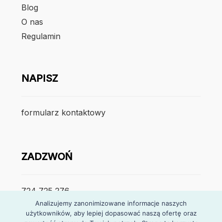
Blog
O nas
Regulamin
NAPISZ
formularz kontaktowy
ZADZWOŃ
724 725 276
Analizujemy zanonimizowane informacje naszych
użytkowników, aby lepiej dopasować naszą ofertę oraz
poniedzialek – piątek