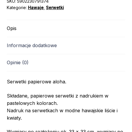
20szt
SKU:
5902230791374
Kategorie:
Hawaje
,
Serwetki
Opis
Informacje dodatkowe
Opinie (0)
Serwetki papierowe aloha.
Składane, papierowe serwetki z nadrukiem w
pastelowych kolorach.
Nadruk na serwetkach w modne hawajskie liście i
kwiaty.
Wymiary po rozłożeniu ok. 33 x 33 cm, wymiary po