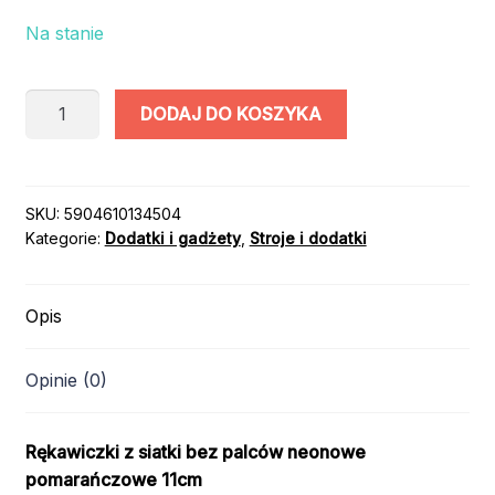
Na stanie
ilość
DODAJ DO KOSZYKA
RĘKAWICZKI
SIATKA
NEON
POMARAŃCZ
SKU:
5904610134504
Kategorie:
Dodatki i gadżety
,
Stroje i dodatki
Opis
Opinie (0)
Rękawiczki z siatki bez palców neonowe
pomarańczowe 11cm