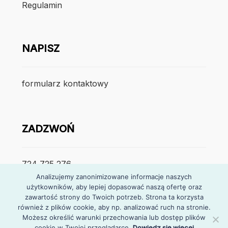
Regulamin
NAPISZ
formularz kontaktowy
ZADZWOŃ
724 725 276
Analizujemy zanonimizowane informacje naszych
użytkowników, aby lepiej dopasować naszą ofertę oraz
poniedzialek – piątek
zawartość strony do Twoich potrzeb. Strona ta korzysta
7:30 – 15:30
również z plików cookie, aby np. analizować ruch na stronie.
Możesz określić warunki przechowania lub dostęp plików
cookie w Twojej przeglądarce.
Dowiedz się więcej