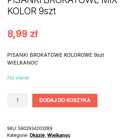
KOLOR 9szt
8,99
zł
PISANKI BROKATOWE KOLOROWE 9szt
WIELKANOC
Na stanie
ilość
DODAJ DO KOSZYKA
PISANKI
BROKATOWE
MIX
KOLOR
SKU:
5902934203289
Kategorie:
Okazje
,
Wielkanoc
9szt