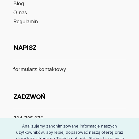
Blog
O nas
Regulamin
NAPISZ
formularz kontaktowy
ZADZWOŃ
724 725 276
Analizujemy zanonimizowane informacje naszych
użytkowników, aby lepiej dopasować naszą ofertę oraz
poniedzialek – piątek
zawartość strony do Twoich potrzeb. Strona ta korzysta