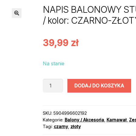
NAPIS BALONOWY ST
/ kolor: CZARNO-ZŁOT
39,99
zł
Na stanie
ilość
DODAJ DO KOSZYKA
NAPIS
BALONOWY
STUDNIÓWKA
2025
SKU:
5904996602192
Kategorie:
Balony / Akcesoria
,
Karnawał
,
Ze
Z
Tagi:
czarny
,
złoty
KURTYNĄ
/