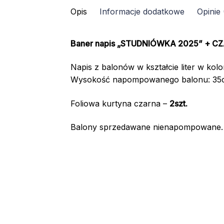
Opis
Informacje dodatkowe
Opinie 
kolor:
CZARNO-
ZŁOTY
Baner napis „STUDNIÓWKA 2025” + C
Napis z balonów w kształcie liter w kolo
Wysokość napompowanego balonu: 35
Foliowa kurtyna czarna –
2szt.
Balony sprzedawane nienapompowane.