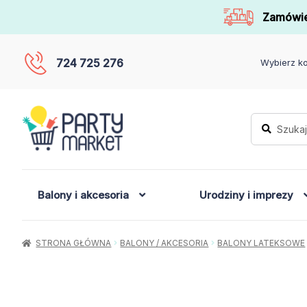
Zamówie
724 725 276
Wybierz ko
Szukaj:
Szukaj
Balony i akcesoria
Urodziny i imprezy
STRONA GŁÓWNA
BALONY / AKCESORIA
BALONY LATEKSOWE