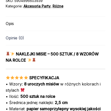
SKU:
5904996603939
Kategorie:
Akcesoria Party
,
Różne
Opis
Opinie (0)
NAKLEJKI MISIE – 500 SZTUK / 8 WZORÓW
NA ROLCE
SPECYFIKACJA
• Wzory:
8 uroczych misiów
w różnych kolorach i
stylach
• Ilość:
500 sztuk na rolce
• Średnica jednej naklejki:
2,5 cm
• Materiał:
papier samoprzylepny wysokiej jakości