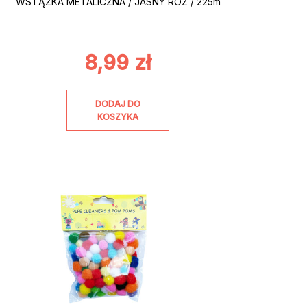
WSTĄŻKA METALICZNA / JASNY RÓŻ / 225m
8,99
zł
DODAJ DO
KOSZYKA