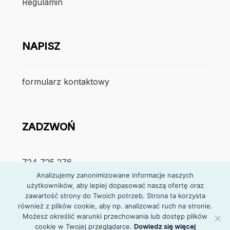
Regulamin
NAPISZ
formularz kontaktowy
ZADZWOŃ
724 725 276
Analizujemy zanonimizowane informacje naszych
użytkowników, aby lepiej dopasować naszą ofertę oraz
poniedzialek – piątek
zawartość strony do Twoich potrzeb. Strona ta korzysta
7:30 – 15:30
również z plików cookie, aby np. analizować ruch na stronie.
Możesz określić warunki przechowania lub dostęp plików
cookie w Twojej przeglądarce.
Dowiedz się więcej