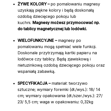
ŻYWE KOLORY –
po pomalowaniu magnesy
uzyskają piękne kolory i będą doskonałą
ozdobą dziecięcego pokoju lub
kuchni.
Magnesy możesz przymocować np.
do tablicy magnetycznej lub lodówki.
WIELOFUNKCYJNE –
magnesy po
pomalowaniu mogą spełniać wiele funkcji.
Doskonale przytrzymają kartki papieru na
lodówce czy tablicy. Będą zjawiskową i
nietuzinkową ozdobą dziecięcego pokoju oraz
wspaniałą zabawką.
SPECYFIKACJA –
materiał: tworzywo
sztuczne; wymiary foremki (dł./wys.): 18/ 14
cm; wymiary opakowania (dł./szer./wys.): 27/
23/ 5,5 cm; waga w opakowaniu: 0,32kg