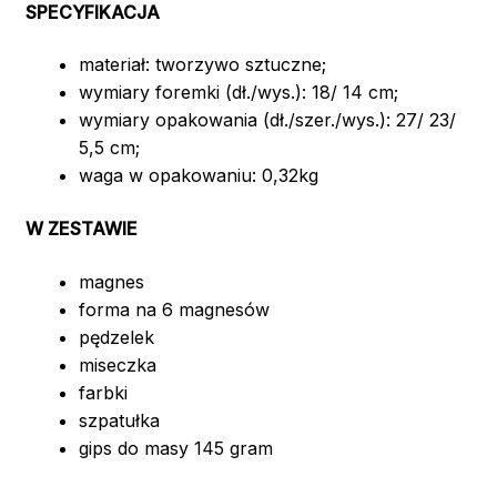
SPECYFIKACJA
materiał: tworzywo sztuczne;
wymiary foremki (dł./wys.): 18/ 14 cm;
wymiary opakowania (dł./szer./wys.): 27/ 23/
5,5 cm;
waga w opakowaniu: 0,32kg
W ZESTAWIE
magnes
forma na 6 magnesów
pędzelek
miseczka
farbki
szpatułka
gips do masy 145 gram