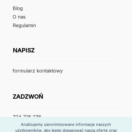
Blog
O nas
Regulamin
NAPISZ
formularz kontaktowy
ZADZWOŃ
724 725 276
Analizujemy zanonimizowane informacje naszych
użytkowników, aby lepiej dopasować naszą ofertę oraz
poniedzialek – piątek