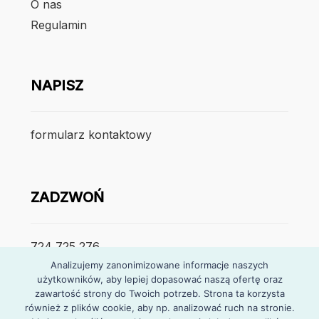
O nas
Regulamin
NAPISZ
formularz kontaktowy
ZADZWOŃ
724 725 276
Analizujemy zanonimizowane informacje naszych
użytkowników, aby lepiej dopasować naszą ofertę oraz
poniedzialek – piątek
zawartość strony do Twoich potrzeb. Strona ta korzysta
7:30 – 15:30
również z plików cookie, aby np. analizować ruch na stronie.