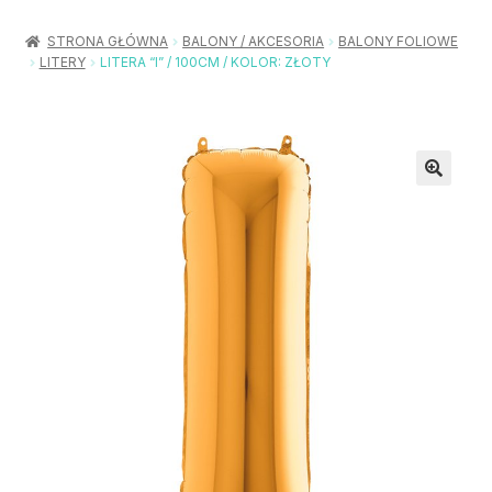
Rozwiń
Balony / Akcesoria
menu
STRONA GŁÓWNA
BALONY / AKCESORIA
BALONY FOLIOWE
potom
LITERY
LITERA “I” / 100CM / KOLOR: ZŁOTY
Rozwiń
Urodziny / Imprezy
menu
potom
Rozwiń
Dekoracje / Nakrycia
menu
potom
Rozwiń
Stroje / Dodatki
menu
potom
Akcesoria Party
Moje konto
Koszyk