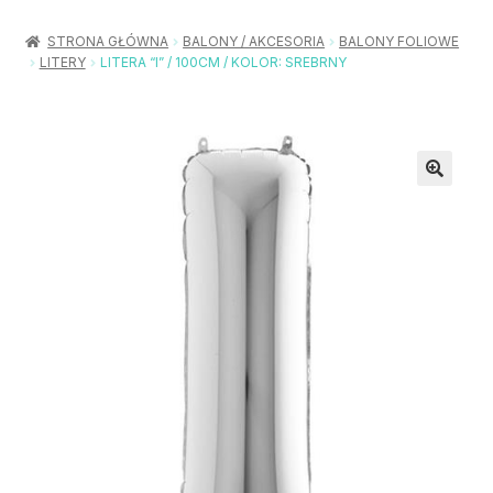
Rozwiń
Balony / Akcesoria
menu
STRONA GŁÓWNA
BALONY / AKCESORIA
BALONY FOLIOWE
potom
LITERY
LITERA “I” / 100CM / KOLOR: SREBRNY
Rozwiń
Urodziny / Imprezy
menu
potom
Rozwiń
Dekoracje / Nakrycia
menu
potom
Rozwiń
Stroje / Dodatki
menu
potom
Akcesoria Party
Moje konto
Koszyk