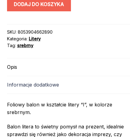
ilość
DODAJ DO KOSZYKA
LITERA
"I"
/
100cm
SKU:
8053904662890
Kategoria:
Litery
/
Tag:
srebrny
kolor:
SREBRNY
Opis
Informacje dodatkowe
Foliowy balon w kształcie litery “I”, w kolorze
srebrnym.
Balon litera to świetny pomysł na prezent, idealnie
sprawdzi się również jako dekoracja imprezy, czy