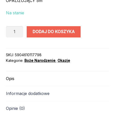
OPALIZUJĄCY 5m
Na stanie
ilość
DODAJ DO KOSZYKA
ŁAŃCUCH
Z
GWIAZDKAMI
OPALIZUJĄCY
SKU:
5904610117798
Kategorie:
Boże Narodzenie
,
Okazje
5m
Opis
Informacje dodatkowe
Opinie (0)