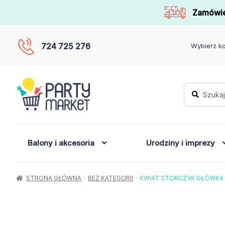
Zamówie
724 725 276
Wybierz ko
Szukaj:
Szukaj
Balony i akcesoria
Urodziny i imprezy
STRONA GŁÓWNA
BEZ KATEGORII
KWIAT STORCZYK GŁÓWKA /