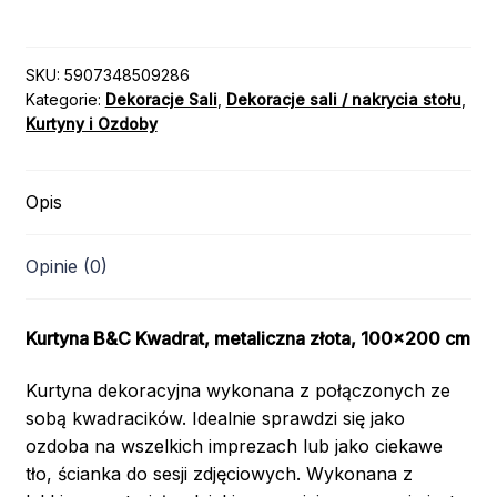
KWADRATY
ZŁOTA
1x2m
SKU:
5907348509286
Kategorie:
Dekoracje Sali
,
Dekoracje sali / nakrycia stołu
,
Kurtyny i Ozdoby
Opis
Opinie (0)
Kurtyna B&C Kwadrat, metaliczna złota, 100×200 cm
Kurtyna dekoracyjna wykonana z połączonych ze
sobą kwadracików. Idealnie sprawdzi się jako
ozdoba na wszelkich imprezach lub jako ciekawe
tło, ścianka do sesji zdjęciowych. Wykonana z