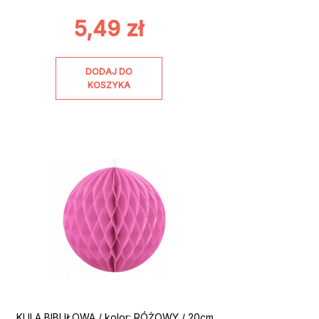
5,49
zł
DODAJ DO
KOSZYKA
KULA BIBUŁOWA / kolor: RÓŻOWY / 20cm