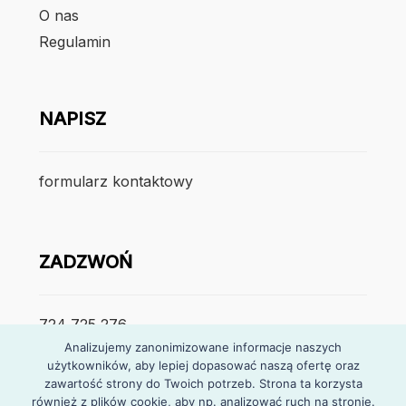
O nas
Regulamin
NAPISZ
formularz kontaktowy
ZADZWOŃ
724 725 276
Analizujemy zanonimizowane informacje naszych
użytkowników, aby lepiej dopasować naszą ofertę oraz
poniedzialek – piątek
zawartość strony do Twoich potrzeb. Strona ta korzysta
7:30 – 15:30
również z plików cookie, aby np. analizować ruch na stronie.