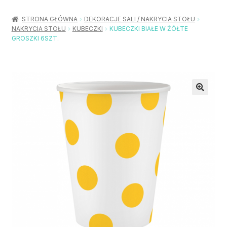
Rozwiń
Balony / Akcesoria
menu
STRONA GŁÓWNA
DEKORACJE SALI / NAKRYCIA STOŁU
potom
NAKRYCIA STOŁU
KUBECZKI
KUBECZKI BIAŁE W ŻÓŁTE
Rozwiń
Urodziny / Imprezy
GROSZKI 6SZT.
menu
potom
Rozwiń
Dekoracje / Nakrycia
menu
potom
Rozwiń
Stroje / Dodatki
menu
potom
Akcesoria Party
Moje konto
Koszyk