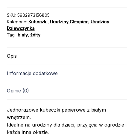
W
ŻÓŁTE
SKU:
5902973156805
Kategorie:
Kubeczki
,
Urodziny Chłopiec
,
Urodziny
GROSZKI
Dziewczynka
6szt.
Tagi:
biały
,
żółty
Opis
Informacje dodatkowe
Opinie (0)
Jednorazowe kubeczki papierowe z białym
wnętrzem.
Idealne na urodziny dla dzieci, przyjęcia w ogrodzie i
każdą inną okazję.