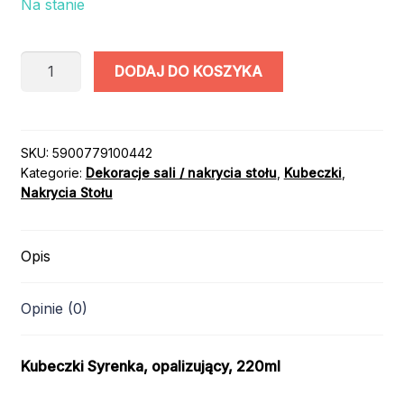
Na stanie
ilość
DODAJ DO KOSZYKA
KUBECZKI
SYRENKA
OPALIZUJĄCE
6szt
SKU:
5900779100442
Kategorie:
Dekoracje sali / nakrycia stołu
,
Kubeczki
,
Nakrycia Stołu
Opis
Opinie (0)
Kubeczki Syrenka, opalizujący, 220ml