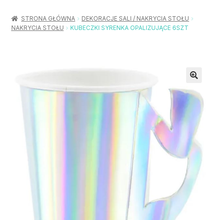
Rozwiń
Balony / Akcesoria
menu
STRONA GŁÓWNA
DEKORACJE SALI / NAKRYCIA STOŁU
potom
NAKRYCIA STOŁU
KUBECZKI SYRENKA OPALIZUJĄCE 6SZT
Rozwiń
Urodziny / Imprezy
menu
potom
Rozwiń
Dekoracje / Nakrycia
menu
potom
Rozwiń
Stroje / Dodatki
menu
potom
Akcesoria Party
Moje konto
Koszyk