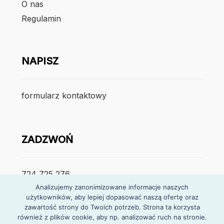
O nas
Regulamin
NAPISZ
formularz kontaktowy
ZADZWOŃ
724 725 276
Analizujemy zanonimizowane informacje naszych
poniedzialek – piątek
użytkowników, aby lepiej dopasować naszą ofertę oraz
zawartość strony do Twoich potrzeb. Strona ta korzysta
7:30 – 15:30
również z plików cookie, aby np. analizować ruch na stronie.