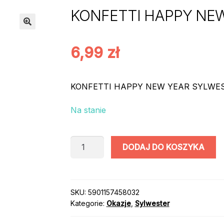
KONFETTI HAPPY NEW
6,99
zł
KONFETTI HAPPY NEW YEAR SYLWES
Na stanie
ilość
DODAJ DO KOSZYKA
KONFETTI
HAPPY
NEW
YEAR
SKU:
5901157458032
Kategorie:
Okazje
,
Sylwester
ZŁOTE
3g