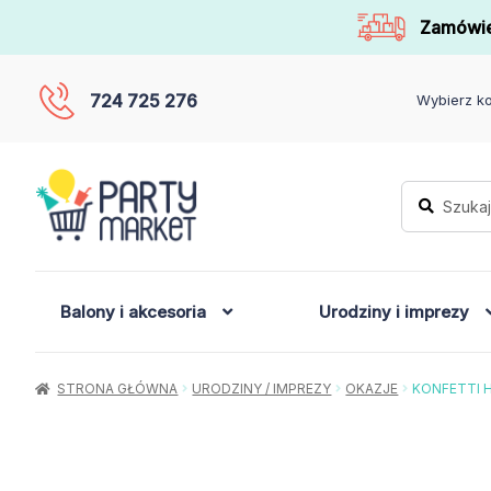
Zamówie
724 725 276
Wybierz ko
Szukaj:
Szukaj
Balony i akcesoria
Urodziny i imprezy
STRONA GŁÓWNA
URODZINY / IMPREZY
OKAZJE
KONFETTI 