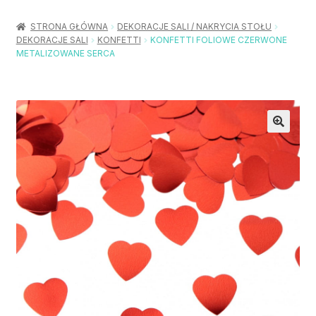
Rozwiń
Balony / Akcesoria
menu
STRONA GŁÓWNA
DEKORACJE SALI / NAKRYCIA STOŁU
potom
DEKORACJE SALI
KONFETTI
KONFETTI FOLIOWE CZERWONE
Rozwiń
Urodziny / Imprezy
METALIZOWANE SERCA
menu
potom
Rozwiń
Dekoracje / Nakrycia
menu
potom
Rozwiń
Stroje / Dodatki
menu
potom
Akcesoria Party
Moje konto
Koszyk