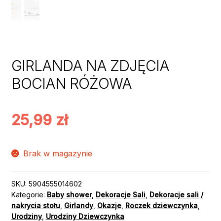
GIRLANDA NA ZDJĘCIA
BOCIAN RÓŻOWA
25,99
zł
Brak w magazynie
SKU:
5904555014602
Kategorie:
Baby shower
,
Dekoracje Sali
,
Dekoracje sali /
nakrycia stołu
,
Girlandy
,
Okazje
,
Roczek dziewczynka
,
Urodziny
,
Urodziny Dziewczynka