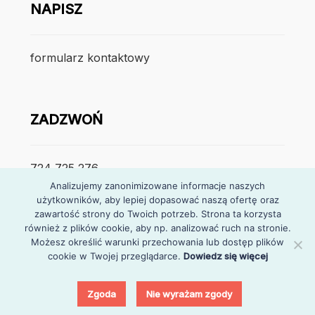
NAPISZ
formularz kontaktowy
ZADZWOŃ
724 725 276
Analizujemy zanonimizowane informacje naszych
użytkowników, aby lepiej dopasować naszą ofertę oraz
poniedzialek – piątek
zawartość strony do Twoich potrzeb. Strona ta korzysta
7:30 – 15:30
również z plików cookie, aby np. analizować ruch na stronie.
Możesz określić warunki przechowania lub dostęp plików
cookie w Twojej przeglądarce.
Dowiedz się więcej
0
Zgoda
Nie wyrażam zgody
© Partymarket
Szukaj:
Szukaj