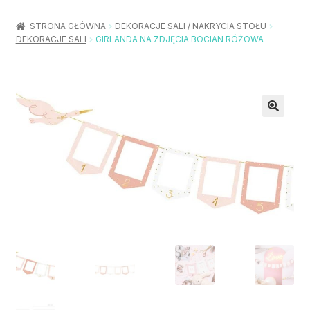
Rozwiń
Balony / Akcesoria
menu
STRONA GŁÓWNA
DEKORACJE SALI / NAKRYCIA STOŁU
potom
DEKORACJE SALI
GIRLANDA NA ZDJĘCIA BOCIAN RÓŻOWA
Rozwiń
Urodziny / Imprezy
menu
potom
Rozwiń
Dekoracje / Nakrycia
menu
potom
Rozwiń
Stroje / Dodatki
menu
potom
Akcesoria Party
Moje konto
Koszyk