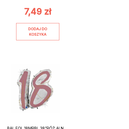
7,49
zł
DODAJ DO
KOSZYKA
BAL FOL 18MRBL 38”RÓŻ ALN