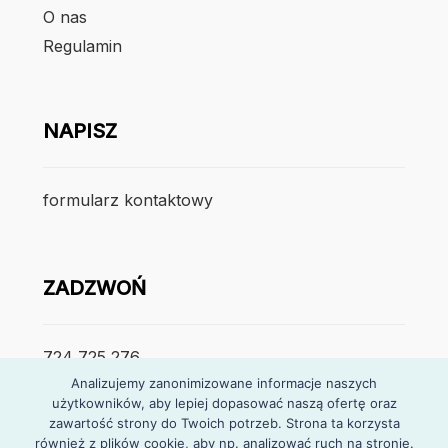
O nas
Regulamin
NAPISZ
formularz kontaktowy
ZADZWOŃ
724 725 276
Analizujemy zanonimizowane informacje naszych
użytkowników, aby lepiej dopasować naszą ofertę oraz
poniedzialek – piątek
zawartość strony do Twoich potrzeb. Strona ta korzysta
7:30 – 15:30
również z plików cookie, aby np. analizować ruch na stronie.