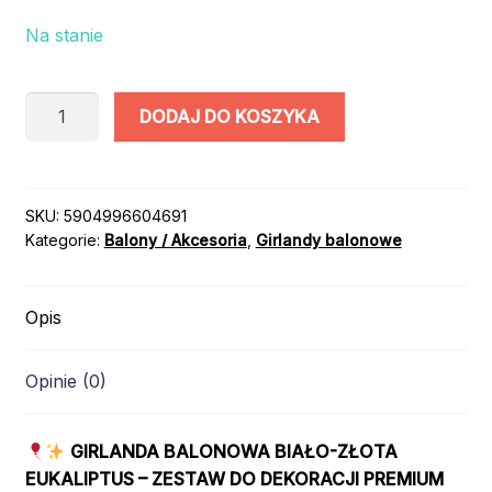
Na stanie
ilość
DODAJ DO KOSZYKA
GIRLANDA
BALONOWA
BIAŁO
ZŁOTA
SKU:
5904996604691
Kategorie:
Balony / Akcesoria
,
Girlandy balonowe
TRANSPARENT
BOHO
Opis
Opinie (0)
GIRLANDA BALONOWA BIAŁO-ZŁOTA
EUKALIPTUS – ZESTAW DO DEKORACJI PREMIUM