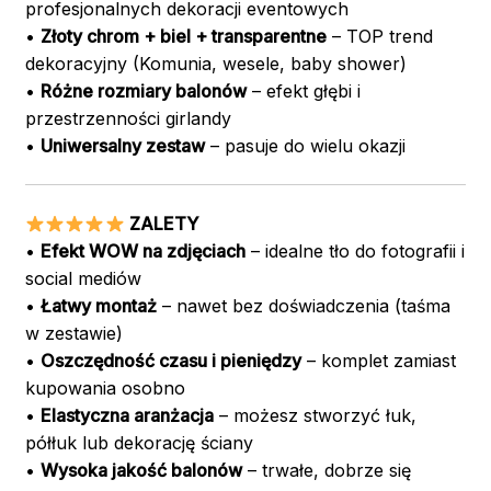
profesjonalnych dekoracji eventowych
•
Złoty chrom + biel + transparentne
– TOP trend
dekoracyjny (Komunia, wesele, baby shower)
•
Różne rozmiary balonów
– efekt głębi i
przestrzenności girlandy
•
Uniwersalny zestaw
– pasuje do wielu okazji
ZALETY
•
Efekt WOW na zdjęciach
– idealne tło do fotografii i
social mediów
•
Łatwy montaż
– nawet bez doświadczenia (taśma
w zestawie)
•
Oszczędność czasu i pieniędzy
– komplet zamiast
kupowania osobno
•
Elastyczna aranżacja
– możesz stworzyć łuk,
półłuk lub dekorację ściany
•
Wysoka jakość balonów
– trwałe, dobrze się