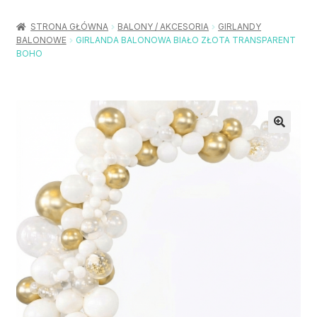
Rozwiń
Balony / Akcesoria
menu
STRONA GŁÓWNA
BALONY / AKCESORIA
GIRLANDY
potom
BALONOWE
GIRLANDA BALONOWA BIAŁO ZŁOTA TRANSPARENT
Rozwiń
Urodziny / Imprezy
BOHO
menu
potom
Rozwiń
Dekoracje / Nakrycia
menu
potom
Rozwiń
Stroje / Dodatki
menu
potom
Akcesoria Party
Moje konto
Koszyk