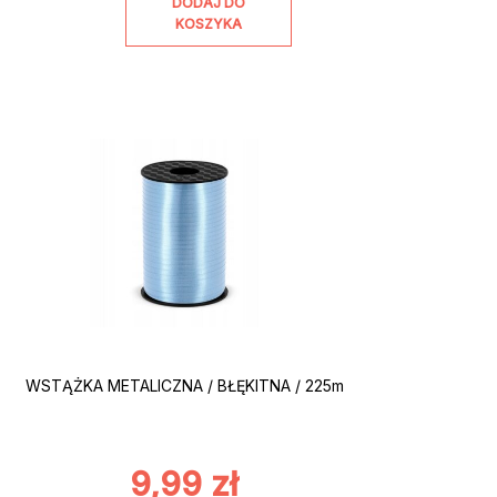
DODAJ DO
KOSZYKA
WSTĄŻKA METALICZNA / BŁĘKITNA / 225m
9,99
zł