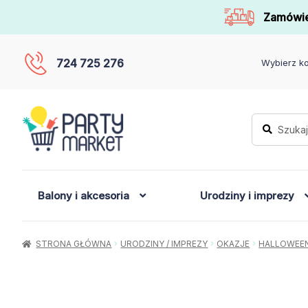
Zamówie
724 725 276
Wybierz ko
Szukaj:
Szukaj
Balony i akcesoria
Urodziny i imprezy
STRONA GŁÓWNA
URODZINY / IMPREZY
OKAZJE
HALLOWEE