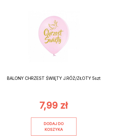
BALONY CHRZEST ŚWIĘTY J.RÓŻ/ZŁOTY 5szt
7,99
zł
DODAJ DO
KOSZYKA