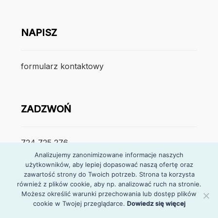
NAPISZ
formularz kontaktowy
ZADZWOŃ
724 725 276
Analizujemy zanonimizowane informacje naszych
użytkowników, aby lepiej dopasować naszą ofertę oraz
poniedzialek – piątek
zawartość strony do Twoich potrzeb. Strona ta korzysta
7:30 – 15:30
również z plików cookie, aby np. analizować ruch na stronie.
Możesz określić warunki przechowania lub dostęp plików
cookie w Twojej przeglądarce.
Dowiedz się więcej