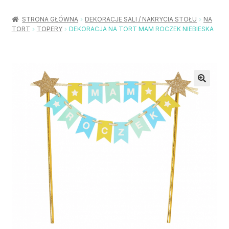
Rozwiń
Balony / Akcesoria
menu
STRONA GŁÓWNA
DEKORACJE SALI / NAKRYCIA STOŁU
NA
potom
TORT
TOPERY
DEKORACJA NA TORT MAM ROCZEK NIEBIESKA
Rozwiń
Urodziny / Imprezy
menu
potom
Rozwiń
Dekoracje / Nakrycia
menu
potom
Rozwiń
Stroje / Dodatki
menu
potom
Akcesoria Party
Moje konto
Koszyk