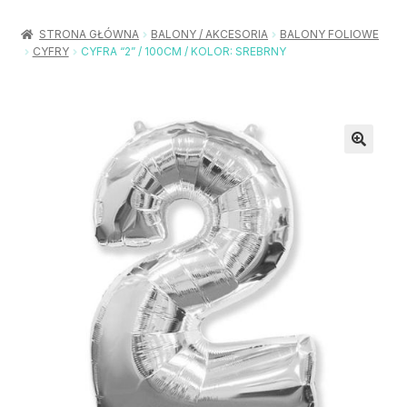
Rozwiń
Balony / Akcesoria
menu
STRONA GŁÓWNA
BALONY / AKCESORIA
BALONY FOLIOWE
potom
CYFRY
CYFRA “2” / 100CM / KOLOR: SREBRNY
Rozwiń
Urodziny / Imprezy
menu
potom
Rozwiń
Dekoracje / Nakrycia
menu
potom
Rozwiń
Stroje / Dodatki
menu
potom
Akcesoria Party
Moje konto
Koszyk