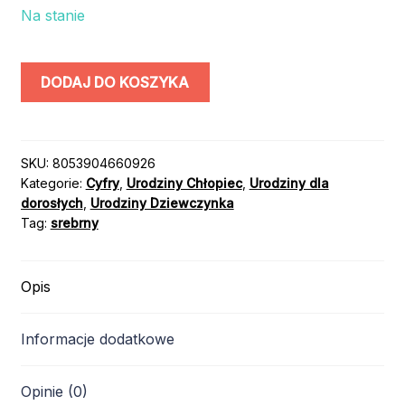
Na stanie
ilość
DODAJ DO KOSZYKA
CYFRA
"2"
/
100cm
SKU:
8053904660926
Kategorie:
Cyfry
,
Urodziny Chłopiec
,
Urodziny dla
/
dorosłych
,
Urodziny Dziewczynka
kolor:
Tag:
srebrny
SREBRNY
Opis
Informacje dodatkowe
Opinie (0)