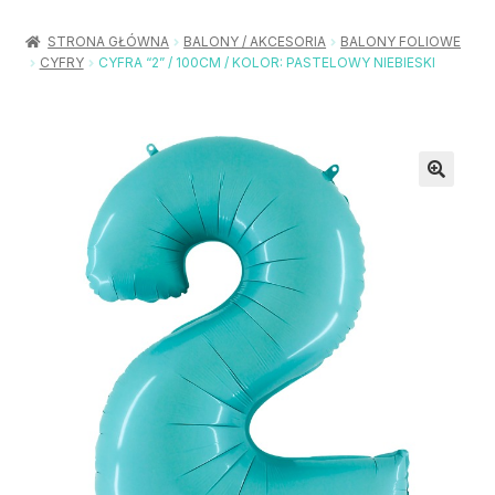
Rozwiń
Balony / Akcesoria
menu
STRONA GŁÓWNA
BALONY / AKCESORIA
BALONY FOLIOWE
potom
CYFRY
CYFRA “2” / 100CM / KOLOR: PASTELOWY NIEBIESKI
Rozwiń
Urodziny / Imprezy
menu
potom
Rozwiń
Dekoracje / Nakrycia
menu
potom
Rozwiń
Stroje / Dodatki
menu
potom
Akcesoria Party
Moje konto
Koszyk