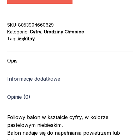
CYFRA
"2"
/
100cm
SKU:
8053904660629
Kategorie:
Cyfry
,
Urodziny Chłopiec
/
Tag:
błękitny
kolor:
PASTELOWY
NIEBIESKI
Opis
Informacje dodatkowe
Opinie (0)
Foliowy balon w kształcie cyfry, w kolorze
pastelowym niebieskim.
Balon nadaje się do napełniania powietrzem lub