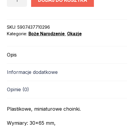
DODAJ DO KOSZYKA
CHOINKI
6,5cm
2szt
SKU:
5907437710296
Kategorie:
Boże Narodzenie
,
Okazje
Opis
Informacje dodatkowe
Opinie (0)
Plastikowe, miniaturowe choinki.
Wymiary: 30×65 mm,