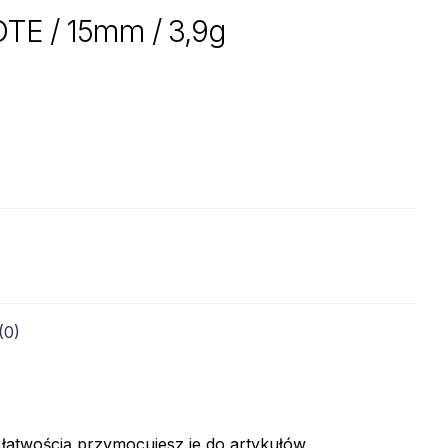
E / 15mm / 3,9g
(0)
 łatwością przymocujesz je do artykułów