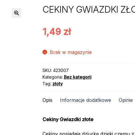
CEKINY GWIAZDKI ZŁOT
1,49
zł
Brak w magazynie
SKU:
423007
Kategoria:
Bez kategorii
Tag:
złoty
Opis
Informacje dodatkowe
Opinie 
Cekiny Gwiazdki złote
Cekiny posiadają dziurkę dzięki czemu z