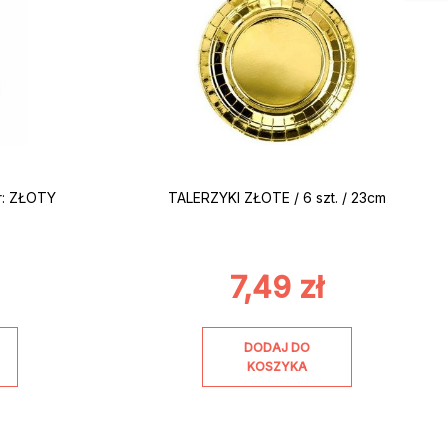
r: ZŁOTY
TALERZYKI ZŁOTE / 6 szt. / 23cm
7,49
zł
DODAJ DO
KOSZYKA