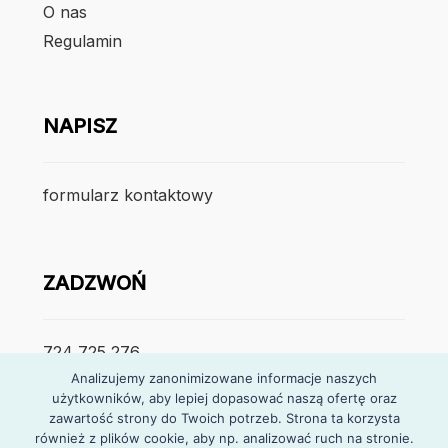
O nas
Regulamin
NAPISZ
formularz kontaktowy
ZADZWOŃ
724 725 276
Analizujemy zanonimizowane informacje naszych
poniedzialek – piątek
użytkowników, aby lepiej dopasować naszą ofertę oraz
zawartość strony do Twoich potrzeb. Strona ta korzysta
7:30 – 15:30
również z plików cookie, aby np. analizować ruch na stronie.