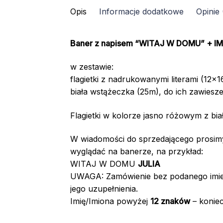
Opis
Informacje dodatkowe
Opinie 
/
kolor:
RÓŻOWY
Baner z napisem “WITAJ W DOMU” + IM
w zestawie:
flagietki z nadrukowanymi literami (12x
biała wstążeczka (25m), do ich zawiesze
Flagietki w kolorze jasno różowym z biał
W wiadomości do sprzedającego prosi
wyglądać na banerze, na przykład:
WITAJ W DOMU
JULIA
UWAGA: Zamówienie bez podanego imien
jego uzupełnienia.
Imię/Imiona powyżej
12 znaków
– koniec