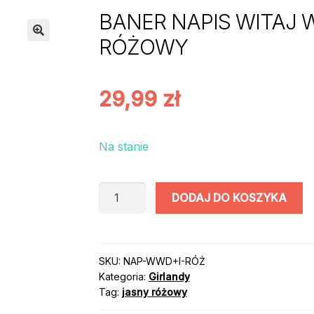
BANER NAPIS WITAJ W 
RÓŻOWY
29,99
zł
Na stanie
ilość
DODAJ DO KOSZYKA
BANER
NAPIS
WITAJ
W
SKU:
NAP-WWD+I-RÓŻ
Kategoria:
Girlandy
DOMU
Tag:
jasny różowy
+
IMIĘ