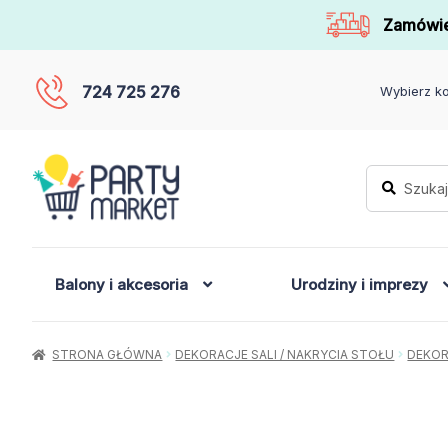
Zamówie
724 725 276
Wybierz ko
Szukaj:
Szukaj
Balony i akcesoria
Urodziny i imprezy
STRONA GŁÓWNA
DEKORACJE SALI / NAKRYCIA STOŁU
DEKOR