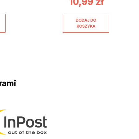
10,99
zł
DODAJ DO
KOSZYKA
rami