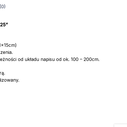
(0)
025”
11x15cm)
zenia.
leżności od układu napisu od ok. 100 – 200cm.
rą.
alizowany.