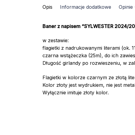
Opis
Informacje dodatkowe
Opinie 
-
ZŁOTY
Baner z napisem “SYLWESTER 2024/2
w zestawie:
flagietki z nadrukowanymi literami (ok. 
czarna wstążeczka (25m), do ich zawies
Długość girlandy po rozwieszeniu, w za
Flagietki w kolorze czarnym ze złotą lite
Kolor złoty jest wydrukiem, nie jest met
Wyłącznie imituje złoty kolor.