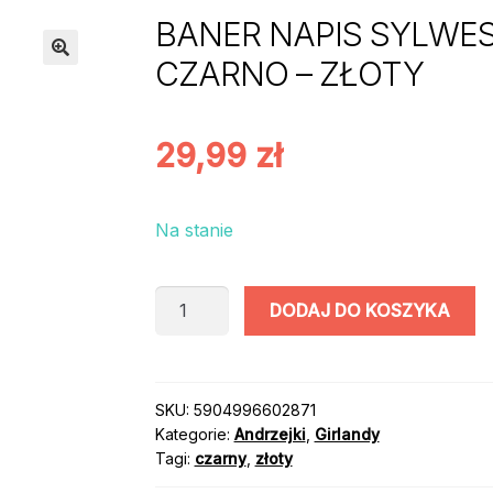
BANER NAPIS SYLWESTE
CZARNO – ZŁOTY
29,99
zł
Na stanie
ilość
DODAJ DO KOSZYKA
BANER
NAPIS
SYLWESTER
2025/2026
SKU:
5904996602871
Kategorie:
Andrzejki
,
Girlandy
/
Tagi:
czarny
,
złoty
kolor:
CZARNO