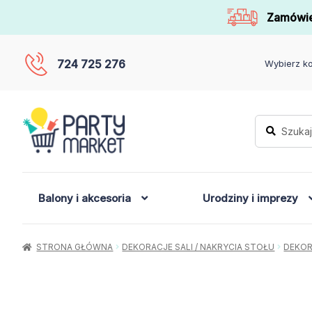
Zamówie
724 725 276
Wybierz ko
Szukaj:
Szukaj
Balony i akcesoria
Urodziny i imprezy
STRONA GŁÓWNA
DEKORACJE SALI / NAKRYCIA STOŁU
DEKOR