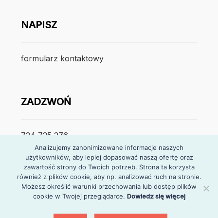
NAPISZ
formularz kontaktowy
ZADZWOŃ
724 725 276
Analizujemy zanonimizowane informacje naszych
użytkowników, aby lepiej dopasować naszą ofertę oraz
poniedzialek – piątek
zawartość strony do Twoich potrzeb. Strona ta korzysta
7:30 – 15:30
również z plików cookie, aby np. analizować ruch na stronie.
Możesz określić warunki przechowania lub dostęp plików
cookie w Twojej przeglądarce.
Dowiedz się więcej